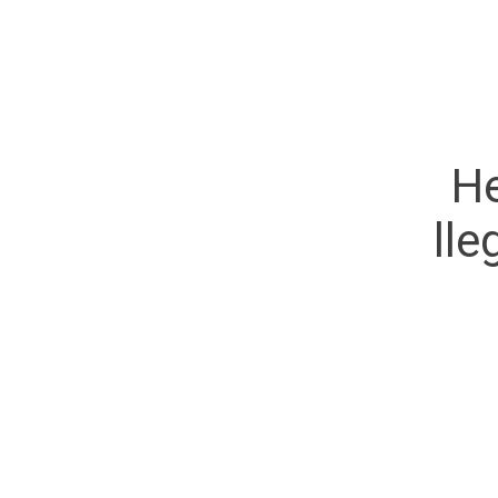
He
lle