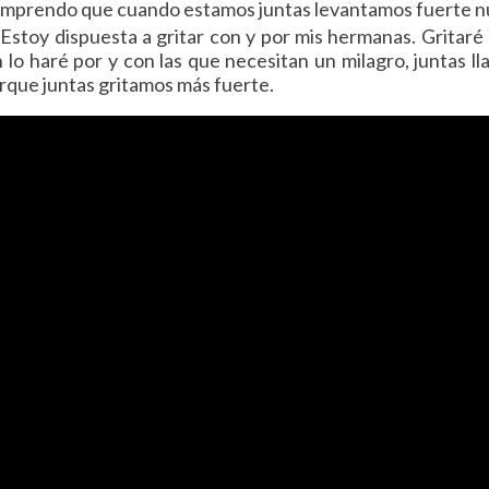
omprendo que cuando estamos juntas levantamos fuerte n
 Estoy dispuesta a gritar con y por mis hermanas. Gritaré
lo haré por y con las que necesitan un milagro, juntas l
orque juntas gritamos más fuerte.