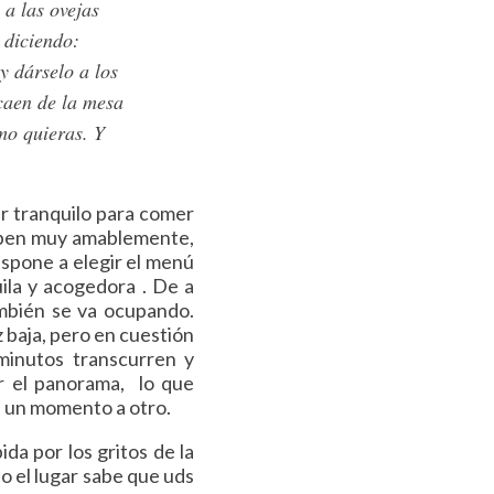
 a las ovejas
, diciendo:
y dárselo a los
 caen de la mesa
mo quieras. Y
ar tranquilo para comer
ciben muy amablemente,
ispone a elegir el menú
ila y acogedora . De a
ambién se va ocupando.
 baja, pero en cuestión
minutos transcurren y
r el panorama, lo que
de un momento a otro.
da por los gritos de la
do el lugar sabe que uds