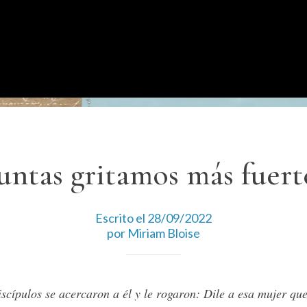
untas gritamos más fuert
Escrito el 28/09/2022
por Miriam Bloise
scípulos se acercaron a él y le rogaron: Dile a esa mujer qu