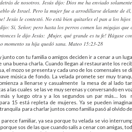
detrás de nosotros. Jesús dijo: Dios me ha enviado solamente
eblo de Israel. Pero la mujer fue a arrodillarse delante de él
! Jesús le contestó. No está bien quitarles el pan a los hijos 
 dijo: Sí, Señor; pero hasta los perros comen las migajas que
ntonces le dijo Jesús: ¡Mujer, qué grande es tu fe! Hágase co
mo momento su hija quedó sana. Mateo 15:23-28
y junto con tu familia o amigos deciden ir a cenar a un lug
de una buena charla. Cuando llegan al restaurante los re
a, el mozo se presenta y cada uno de los comensales se d
ave música de fondo. La velada promete ser muy tranqu
omienza a llenarse y casualmente la mesa de al lado t
cas a las cuales se las ve muy serenas y conversando en voz
 más y luego otra y a los segundos un par más… los 
para 15 está repleta de mujeres. Ya se pueden imagina
tranquila para charlar juntos como familia pasó al olvido 
parece familiar, ya sea porque tu velada se vio interrumpi
 porque sos de las que cuando salís a cenar con amigas, to