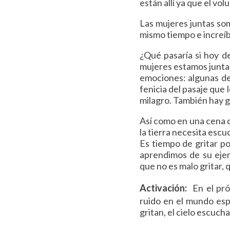
están allí ya que el vo
Las mujeres juntas som
mismo tiempo e increí
¿Qué pasaría si hoy de
mujeres estamos juntas
emociones: algunas de 
fenicia del pasaje que 
milagro. También hay gr
Así como en una cena 
la tierra necesita esc
Es tiempo de gritar por
aprendimos de su eje
que no es malo gritar,
Activación:
En el pr
ruido en el mundo espi
gritan, el cielo escucha