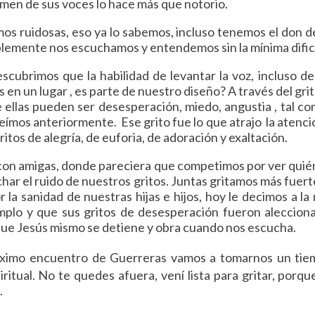
lumen de sus voces lo hace más que notorio.
os ruidosas, eso ya lo sabemos, incluso tenemos el don de
blemente nos escuchamos y entendemos sin la mínima dific
scubrimos que la habilidad de levantar la voz, incluso d
 en un lugar , es parte de nuestro diseño? A través del gri
ellas pueden ser desesperación, miedo, angustia , tal como
leímos anteriormente. Ese grito fue lo que atrajo la atenci
itos de alegría, de euforia, de adoración y exaltación.
con amigas, donde pareciera que competimos por ver quién
uchar el ruido de nuestros gritos. Juntas gritamos más fuer
 la sanidad de nuestras hijas e hijos, hoy le decimos a la
mplo y que sus gritos de desesperación fueron aleccion
 que Jesús mismo se detiene y obra cuando nos escucha.
óximo encuentro de Guerreras vamos a tomarnos un ti
ritual. No te quedes afuera, vení lista para gritar, porq
.